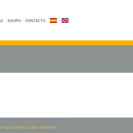
AS
EQUIPO
CONTACTO
OGIN
|
DESARROLLO WEB: WEBSMART