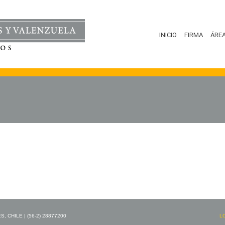
INICIO
FIRMA
ÁRE
 CHILE | (56-2) 28877200
L