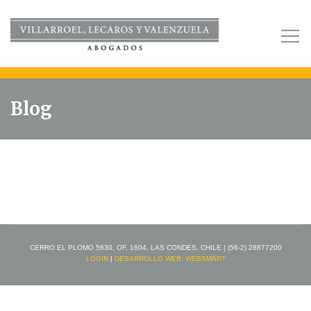
Blog
CERRO EL PLOMO 5630, OF. 1604, LAS CONDES, CHILE | (56-2) 28877200
LOGIN
|
DESARROLLO WEB: WEBSMART